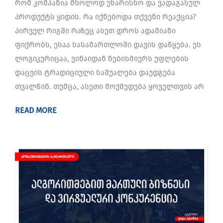
რომ კომპანია მხოლოდ უხარისხო და ვადაგასულ
პროდუქტს ყიდის. რა იქნებოდა თქვენი რეაქცია?
პირველ რიგში რაზეც ასეთ დროს ადამიანი
ფიქრობს, ესაა სასამართლოში დავის დაწყება. ეს
ლოგიკურიცაა, ვინაიდან ნებისმიერს უფლების
დაცვის ტრადიციული საშუალება დაუდგება
თვალწინ. თუმცა, ასეთი მოქმედება ყოველთვის არ
READ MORE